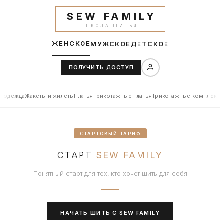
SEW FAMILY
ШКОЛА ШИТЬЯ
ЖЕНСКОЕ
МУЖСКОЕ
ДЕТСКОЕ
ПОЛУЧИТЬ ДОСТУП
я одежда
Жакеты и жилеты
Платья
Трикотажные платья
Трикотажные комплект
СТАРТОВЫЙ ТАРИФ
СТАРТ
SEW FAMILY
Понятный старт для тех, кто хочет шить для себя
НАЧАТЬ ШИТЬ С SEW FAMILY