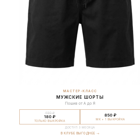
МАСТЕР-КЛАСС
МУЖСКИЕ ШОРТЫ
Пошив от А до Я
490 ₽
850 ₽
180 ₽
МК + 1 ВЫКРОЙКА
ТОЛЬКО ВЫКРОЙКА
ДОСТУП 3 МЕСЯЦА
В КЛУБЕ ВЫГОДНЕЕ →