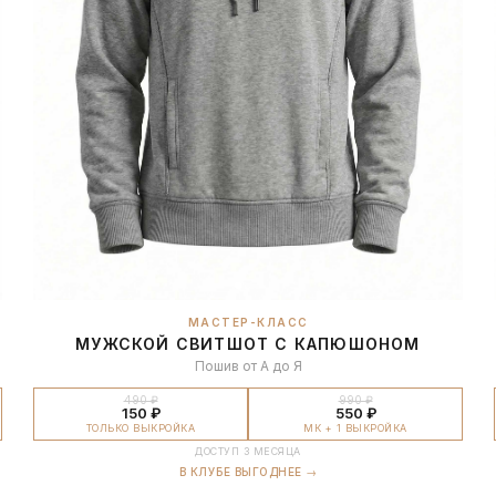
МАСТЕР-КЛАСС
МУЖСКОЙ СВИТШОТ С КАПЮШОНОМ
Пошив от А до Я
490 ₽
990 ₽
150 ₽
550 ₽
ТОЛЬКО ВЫКРОЙКА
МК + 1 ВЫКРОЙКА
ДОСТУП 3 МЕСЯЦА
В КЛУБЕ ВЫГОДНЕЕ →