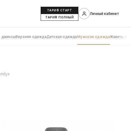
ТАРИФ СТАРТ
Личный кабинет
ТАРИФ ПОЛНЫЙ
и джинсы
Верхняя одежда
Детская одежда
Мужская одежда
Жакеты и ж
mily»