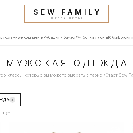
SEW FAMILY
ШКОЛА ШИТЬЯ
Трикотажные комплекты
Рубашки и блузки
Футболки и лонги
Юбки
Брюки 
МУЖСКАЯ ОДЕЖДА
ер-классы, которые вы можете выбрать в тариф «Старт Sew Fa
ЕЖДА
5
mily»