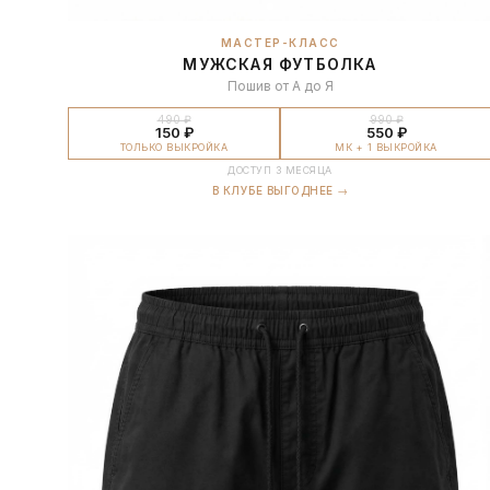
МАСТЕР-КЛАСС
МУЖСКАЯ ФУТБОЛКА
Пошив от А до Я
490 ₽
990 ₽
150 ₽
550 ₽
ТОЛЬКО ВЫКРОЙКА
МК + 1 ВЫКРОЙКА
ДОСТУП 3 МЕСЯЦА
В КЛУБЕ ВЫГОДНЕЕ →