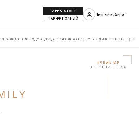
ТАРИФ СТАРТ
Личный кабинет
ТАРИФ ПОЛНЫЙ
 одежда
Детская одежда
Мужская одежда
Жакеты и жилеты
Платья
Трико
НОВЫЕ МК
В ТЕЧЕНИЕ ГОДА
MILY
.