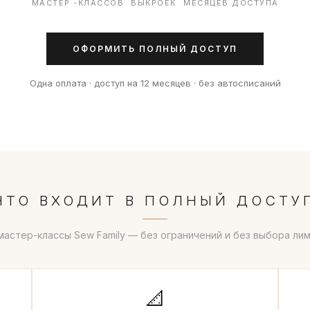
МАСТЕР -КЛАССОВ
ВЫКРОЕК
МЕСЯЦЕВ ДОСТУПА
ОФОРМИТЬ ПОЛНЫЙ ДОСТУП
Одна оплата · доступ на 12 месяцев · без автосписаний
ЧТО ВХОДИТ В ПОЛНЫЙ ДОСТУ
мастер-классы Sew Family — без ограничений и без выбора ли
📐