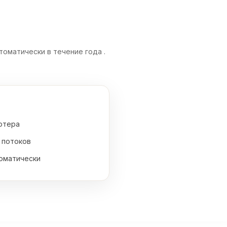
оматически в течение года .
ютера
 потоков
оматически