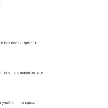
и
в и без необходимости
с того , что давно хотели —
а удобно — вечером , в