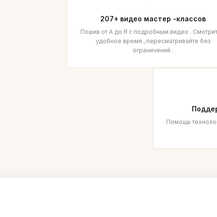
207+ видео мастер -классов
Пошив от А до Я с подробным видео . Смотрит
удобное время , пересматривайте без
ограничений .
Подде
Помощь технолого