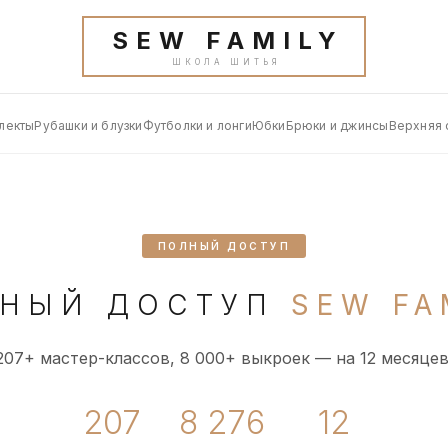
SEW FAMILY
ШКОЛА ШИТЬЯ
лекты
Рубашки и блузки
Футболки и лонги
Юбки
Брюки и джинсы
Верхняя
ПОЛНЫЙ ДОСТУП
НЫЙ ДОСТУП
SEW FA
207+ мастер-классов, 8 000+ выкроек — на 12 месяцев
207
8 276
12