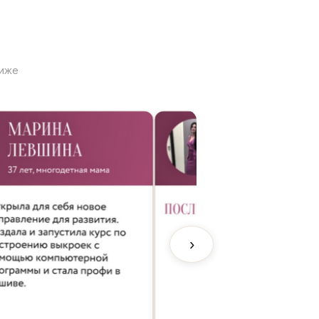
лиже
›