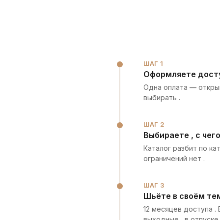
ШАГ 1
Оформляете дост
Одна оплата — открыв
выбирать .
ШАГ 2
Выбираете , с чег
Каталог разбит по ка
ограничений нет .
ШАГ 3
Шьёте в своём те
12 месяцев доступа .
выходные , в отпуске 