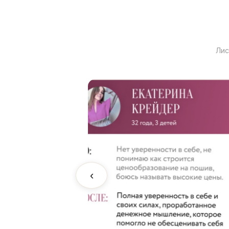
Лис
‹