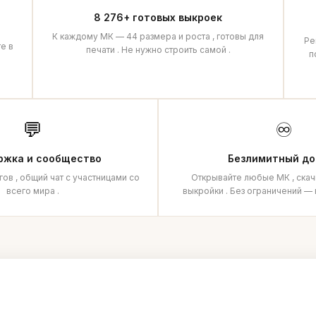
8 276+ готовых выкроек
К каждому МК — 44 размера и роста , готовы для
Ре
е в
печати . Не нужно строить самой .
п
💬
♾️
ржка и сообщество
Безлимитный до
в , общий чат с участницами со
Открывайте любые МК , ска
всего мира .
выкройки . Без ограничений — 