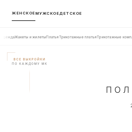
ЖЕНСКОЕ
МУЖСКОЕ
ДЕТСКОЕ
 одежда
Жакеты и жилеты
Платья
Трикотажные платья
Трикотажные комп
ВСЕ ВЫКРОЙКИ
ПО КАЖДОМУ МК
ПОЛ