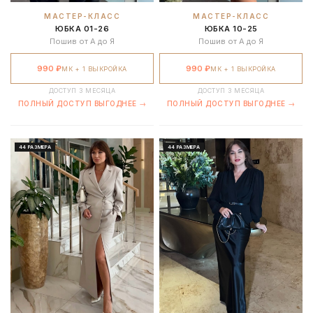
МАСТЕР-КЛАСС
МАСТЕР-КЛАСС
НОВЫЕ МК
ЮБКА 01-26
ЮБКА 10-25
Нет
Да
Пошив от А до Я
Пошив от А до Я
ОБРАТНАЯ СВЯЗЬ ОТ ТЕХНОЛОГОВ
990 ₽
990 ₽
МК + 1 ВЫКРОЙКА
МК + 1 ВЫКРОЙКА
Нет
Да
ДОСТУП 3 МЕСЯЦА
ДОСТУП 3 МЕСЯЦА
ПОЛНЫЙ ДОСТУП ВЫГОДНЕЕ →
ПОЛНЫЙ ДОСТУП ВЫГОДНЕЕ →
СТОИМОСТЬ 1 ВЫКРОЙКИ
15 ₽
~1.9 ₽
44 РАЗМЕРА
44 РАЗМЕРА
Доплата всего
6 000 ₽
— ещё 191 МК и 7572 выкройки
Получить полный доступ
Купить только этот курс