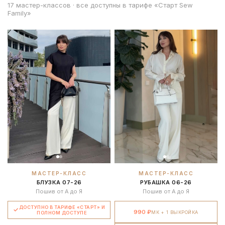
17 мастер-классов · все доступны в тарифе «Старт Sew
Family»
МАСТЕР-КЛАСС
МАСТЕР-КЛАСС
БЛУЗКА 07-26
РУБАШКА 06-26
Пошив от А до Я
Пошив от А до Я
ДОСТУПНО В ТАРИФЕ «СТАРТ» И
990 ₽
МК + 1 ВЫКРОЙКА
ПОЛНОМ ДОСТУПЕ