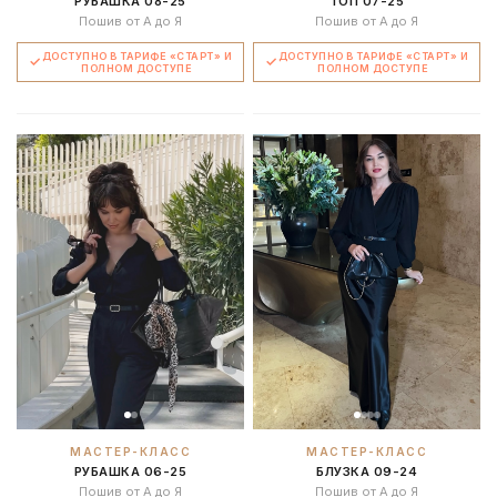
РУБАШКА 08-25
ТОП 07-25
Пошив от А до Я
Пошив от А до Я
ДОСТУПНО В ТАРИФЕ «СТАРТ» И
ДОСТУПНО В ТАРИФЕ «СТАРТ» И
ПОЛНОМ ДОСТУПЕ
ПОЛНОМ ДОСТУПЕ
МАСТЕР-КЛАСС
МАСТЕР-КЛАСС
РУБАШКА 06-25
БЛУЗКА 09-24
Пошив от А до Я
Пошив от А до Я