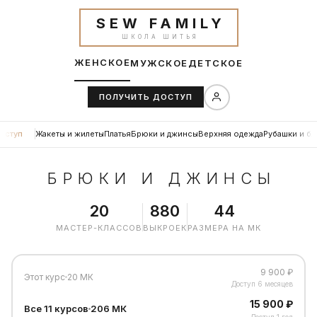
SEW FAMILY
ШКОЛА ШИТЬЯ
ЖЕНСКОЕ
МУЖСКОЕ
ДЕТСКОЕ
ПОЛУЧИТЬ ДОСТУП
оступ
Жакеты и жилеты
Платья
Брюки и джинсы
Верхняя одежда
Рубашки и бл
БРЮКИ И ДЖИНСЫ
20
880
44
МАСТЕР-КЛАССОВ
ВЫКРОЕК
РАЗМЕРА НА МК
9 900 ₽
Этот курс
20 МК
Доступ 6 месяцев
15 900 ₽
Все 11 курсов
206 МК
Доступ 1 год