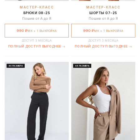
МАСТЕР-КЛАСС
МАСТЕР-КЛАСС
НОВЫЕ МК
БРЮКИ 08-25
ШОРТЫ 07-25
Нет
Да
Пошив от А до Я
Пошив от А до Я
ОБРАТНАЯ СВЯЗЬ ОТ ТЕХНОЛОГОВ
990 ₽
990 ₽
МК + 1 ВЫКРОЙКА
МК + 1 ВЫКРОЙКА
Нет
Да
ДОСТУП 3 МЕСЯЦА
ДОСТУП 3 МЕСЯЦА
ПОЛНЫЙ ДОСТУП ВЫГОДНЕЕ →
ПОЛНЫЙ ДОСТУП ВЫГОДНЕЕ →
СТОИМОСТЬ 1 ВЫКРОЙКИ
11 ₽
~1.9 ₽
44 РАЗМЕРА
44 РАЗМЕРА
Доплата всего
6 000 ₽
— ещё 186 МК и 7352 выкройки
Получить полный доступ
Купить только этот курс