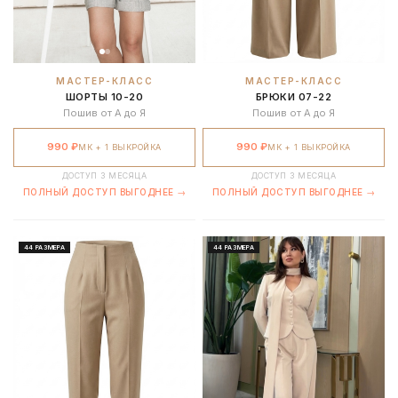
МАСТЕР-КЛАСС
МАСТЕР-КЛАСС
ШОРТЫ 10-20
БРЮКИ 07-22
Пошив от А до Я
Пошив от А до Я
990 ₽
990 ₽
МК + 1 ВЫКРОЙКА
МК + 1 ВЫКРОЙКА
ДОСТУП 3 МЕСЯЦА
ДОСТУП 3 МЕСЯЦА
ПОЛНЫЙ ДОСТУП ВЫГОДНЕЕ →
ПОЛНЫЙ ДОСТУП ВЫГОДНЕЕ →
44 РАЗМЕРА
44 РАЗМЕРА