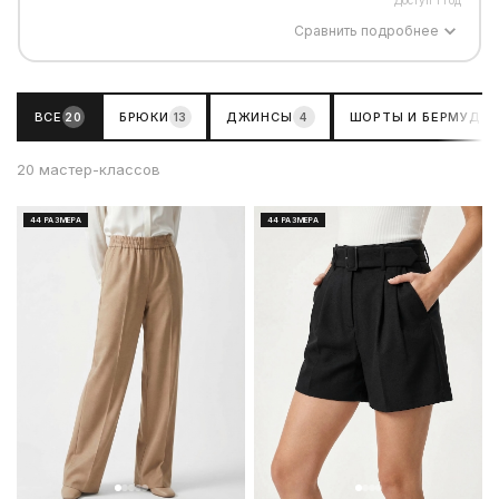
Сравнить подробнее
ЭТОТ КУРС
КЛУБ
★ ВЫГОДНЕЕ
9 900 ₽
15 900 ₽
ВСЕ
БРЮКИ
ДЖИНСЫ
ШОРТЫ И БЕРМУДЫ
20
13
4
МАСТЕР-КЛАССЫ
20 мастер-классов
20 МК
206+ МК
44 РАЗМЕРА
44 РАЗМЕРА
ВЫКРОЙКИ
880 выкроек
8232 выкройки+
СРОК ДОСТУПА
6 месяцев
1 год
ТЕМЫ
1 курс
11 курсов
БОНУСНЫЕ МК
Нет
19 МК