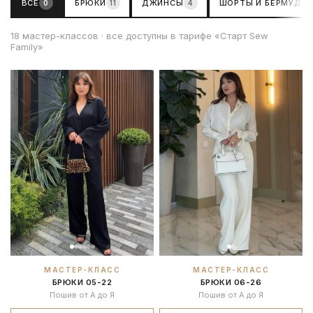
ВСЕ
БРЮКИ
ДЖИНСЫ
ШОРТЫ И БЕРМУДЫ
0
11
4
18 мастер-классов · все доступны в тарифе «Старт Sew
Family»
МАСТЕР-КЛАСС
МАСТЕР-КЛАСС
БРЮКИ 05-22
БРЮКИ 06-26
Пошив от А до Я
Пошив от А до Я