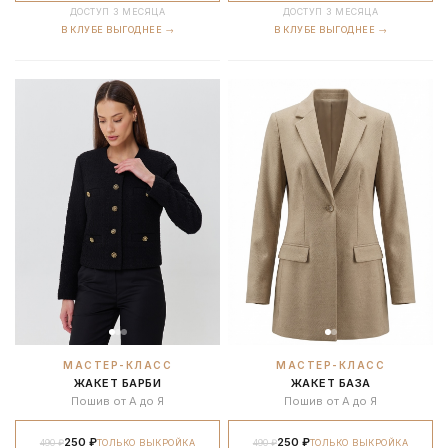
ДОСТУП 3 МЕСЯЦА
ДОСТУП 3 МЕСЯЦА
В КЛУБЕ ВЫГОДНЕЕ →
В КЛУБЕ ВЫГОДНЕЕ →
МАСТЕР-КЛАСС
МАСТЕР-КЛАСС
ЖАКЕТ БАРБИ
ЖАКЕТ БАЗА
Пошив от А до Я
Пошив от А до Я
250 ₽
250 ₽
490 ₽
ТОЛЬКО ВЫКРОЙКА
490 ₽
ТОЛЬКО ВЫКРОЙКА