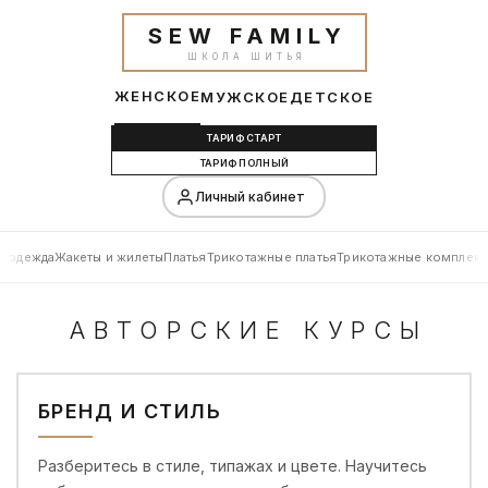
SEW FAMILY
ШКОЛА ШИТЬЯ
ЖЕНСКОЕ
МУЖСКОЕ
ДЕТСКОЕ
ТАРИФ СТАРТ
ТАРИФ ПОЛНЫЙ
Личный кабинет
я одежда
Жакеты и жилеты
Платья
Трикотажные платья
Трикотажные комплект
АВТОРСКИЕ КУРСЫ
БРЕНД И СТИЛЬ
Разберитесь в стиле, типажах и цвете. Научитесь