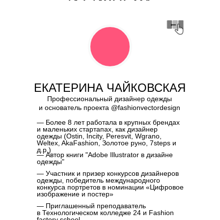
И БИЗНЕСА
ЕКАТЕРИНА ЧАЙКОВСКАЯ
Профессиональный дизайнер одежды
и основатель проекта @fashionvectordesign
— Более 8 лет работала в крупных брендах
и маленьких стартапах, как дизайнер
одежды (Ostin, Incity, Peresvit, Wgrano,
Weltex, AkaFashion, Золотое руно, 7steps и
д.р.)
— Автор книги "Adobe Illustrator в дизайне
одежды"
— Участник и призер конкурсов дизайнеров
одежды, победитель международного
конкурса портретов в номинации «Цифровое
изображение и постер»
— Приглашенный преподаватель
в Технологическом колледже 24 и Fashion
factory school