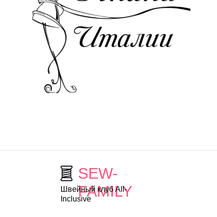
SEW-
FAMILY
Швейный клуб All-
Inclusive