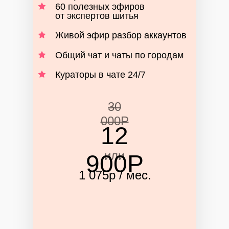
60 полезных эфиров
от экспертов шитья
Живой эфир разбор аккаунтов
Общий чат и чаты по городам
Кураторы в чате 24/7
30
000Р
12
или
900Р
1 075р / мес.