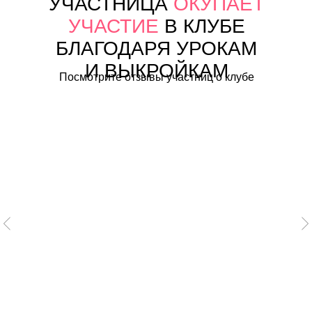
УЧАСТНИЦА
ОКУПАЕТ
УЧАСТИЕ
В КЛУБЕ
БЛАГОДАРЯ УРОКАМ
И ВЫКРОЙКАМ
Посмотрите отзывы участниц о клубе