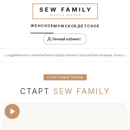
SEW FAMILY
ШКОЛА ШИТЬЯ
ЖЕНСКОЕ
МУЖСКОЕ
ДЕТСКОЕ
Личный кабинет
я одежда
Жакеты и жилеты
Платья
Трикотажные платья
Трикотажные комплект
СТАРТОВЫЙ ТАРИФ
СТАРТ
SEW FAMILY