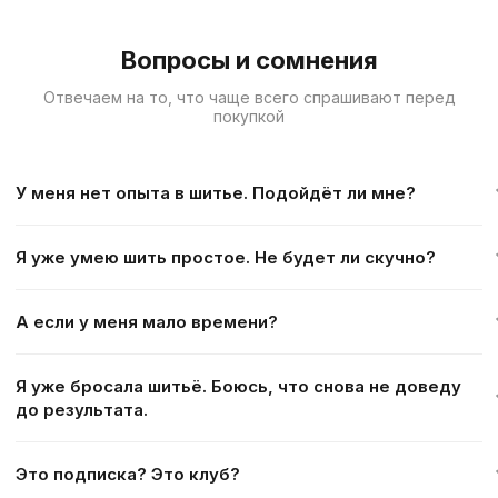
Вопросы и сомнения
Отвечаем на то, что чаще всего спрашивают перед
покупкой
У меня нет опыта в шитье. Подойдёт ли мне?
Да. В каталоге есть подборка простых моделей для старта.
Я уже умею шить простое. Не будет ли скучно?
Видео пошаговые. Выкройки готовы, на каждый МК все
размеры. Можно начать с самой простой вещи и двигаться
Нет. Каталог включает модели от футболки до тренчкота. Вы
спокойно, шаг за шагом.
А если у меня мало времени?
сами выбираете 24 мастер-класса под свой уровень. Можно
взять то, что хотелось давно попробовать: жакет, пальто,
Доступ открыт 12 месяцев. Никакого расписания и дедлайнов.
рубашку.
Я уже бросала шитьё. Боюсь, что снова не доведу
Возвращайтесь к материалам тогда, когда удобно — вечером,
до результата.
в выходные, в отпуске.
Часто дело не в способностях, а в том, что обучение было
Это подписка? Это клуб?
разрозненным. Здесь всё собрано в одном месте: вы