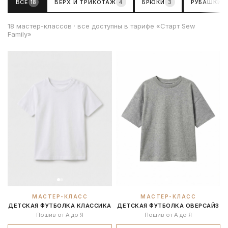
ВСЕ
ВЕРХ И ТРИКОТАЖ
БРЮКИ
РУБАШКИ И
18
4
3
18 мастер-классов · все доступны в тарифе «Старт Sew
Family»
МАСТЕР-КЛАСС
МАСТЕР-КЛАСС
ДЕТСКАЯ ФУТБОЛКА КЛАССИКА
ДЕТСКАЯ ФУТБОЛКА ОВЕРСАЙЗ
Пошив от А до Я
Пошив от А до Я