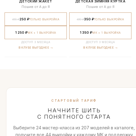
ДЕТСКИЙ ЖАКЕТ
ДЕТСКАЯ ЗИМНЯЯ КУРТКА
Пошив от А до Я
Пошив от А до Я
250 ₽
350 ₽
490 ₽
ТОЛЬКО ВЫКРОЙКА
490 ₽
ТОЛЬКО ВЫКРОЙКА
1 250 ₽
1 350 ₽
МК + 1 ВЫКРОЙКА
МК + 1 ВЫКРОЙКА
ДОСТУП 3 МЕСЯЦА
ДОСТУП 3 МЕСЯЦА
В КЛУБЕ ВЫГОДНЕЕ →
В КЛУБЕ ВЫГОДНЕЕ →
СТАРТОВЫЙ ТАРИФ
НАЧНИТЕ ШИТЬ
С ПОНЯТНОГО СТАРТА
Выберите 24 мастер-класса из 207 моделей в каталоге,
получите все 44 выкройки к каждому МК и поддержку